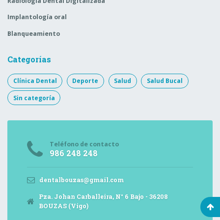
Radiología Dental Digitalizada
Implantología oral
Blanqueamiento
Categorías
Clínica Dental
Deporte
Salud
Salud Bucal
Sin categoría
Teléfono de contacto
986 248 248
dentalbouzas@gmail.com
Pza. Johan Carballeira, N° 6 Bajo - 36208
BOUZAS (Vigo)