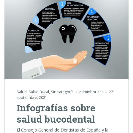
Salud
,
Salud Bucal
,
Sin categoría
adminbouzas
22
septiembre, 2021
Infografías sobre
salud bucodental
El Consejo General de Dentistas de España y la