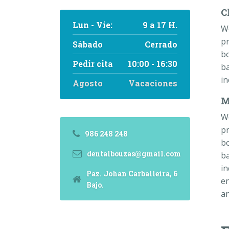
C
Lun - Vie:
9 a 17 H.
W
pr
Sábado
Cerrado
bo
Pedir cita
10:00 - 16:30
ba
in
Agosto
Vacaciones
M
W
pr
986 248 248
bo
dentalbouzas@gmail.com
ba
in
Paz. Johan Carballeira, 6
e
Bajo.
an