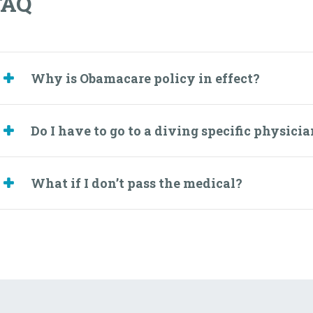
FAQ
Why is Obamacare policy in effect?
Do I have to go to a diving specific physici
What if I don’t pass the medical?