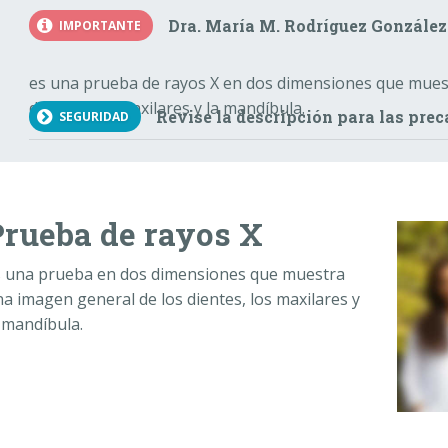
Dra. María M. Rodríguez González
IMPORTANTE
es una prueba de rayos X en dos dimensiones que mues
dientes, los maxilares y la mandíbula.
Revise la descripción para las prec
SEGURIDAD
Prueba de rayos X
s una prueba en dos dimensiones que muestra
a imagen general de los dientes, los maxilares y
 mandíbula.