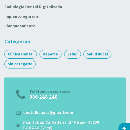
Radiología Dental Digitalizada
Implantología oral
Blanqueamiento
Categorías
Clínica Dental
Deporte
Salud
Salud Bucal
Sin categoría
Teléfono de contacto
986 248 248
dentalbouzas@gmail.com
Pza. Johan Carballeira, N° 6 Bajo - 36208
BOUZAS (Vigo)