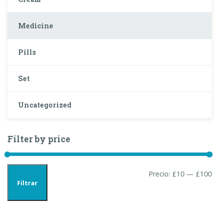
Medicine
Pills
Set
Uncategorized
Filter by price
Pr
Pr
Precio:
£10
—
£100
Filtrar
mí
má