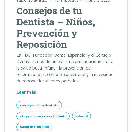
Salud
,
Salud Bucal
adminbouzas
11 enero, 2022
Consejos de tu
Dentista – Niños,
Prevención y
Reposición
La FDE, Fundación Dental Española, y el Consejo
Dentistas, nos dejan estas recomendaciones para
la salud bucal infantil, la prevención de
enfermedades, como el cáncer oral y la necesidad
de reponer los dientes perdidos.
Consejos
Leer más
de
tu
consejos de tu dentista
Dentista
etapas de salud oral infantil
infantil
–
Niños,
salud oral infantil
Prevención