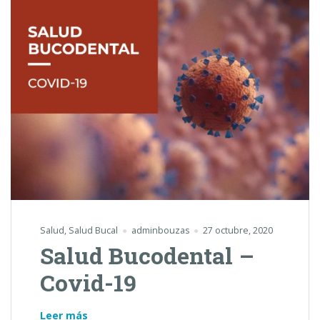
Salud
,
Salud Bucal
adminbouzas
27 octubre, 2020
Salud Bucodental –
Covid-19
Salud
Leer más