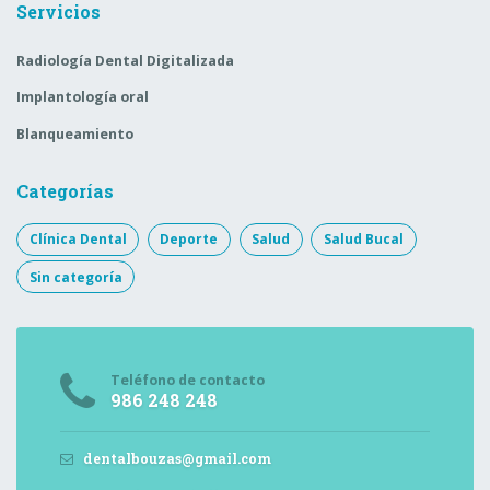
Servicios
Radiología Dental Digitalizada
Implantología oral
Blanqueamiento
Categorías
Clínica Dental
Deporte
Salud
Salud Bucal
Sin categoría
Teléfono de contacto
986 248 248
dentalbouzas@gmail.com